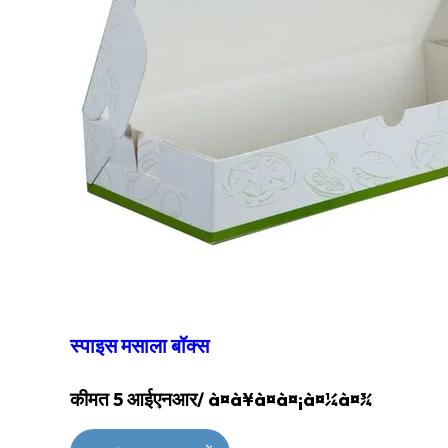
स्पाइस मसाला बॉक्स
कीमत 5 आईएनआर
/ à¤à¥à¤à¤¡à¤¼à¤¾