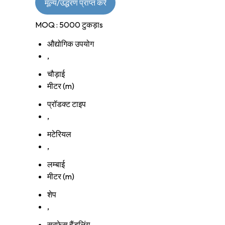
मूल्य/उद्धरण प्राप्त करें
MOQ :
5000 टुकड़ाs
औद्योगिक उपयोग
,
चौड़ाई
मीटर (m)
प्रॉडक्ट टाइप
,
मटेरियल
,
लम्बाई
मीटर (m)
शेप
,
सरफेस हैंडलिंग